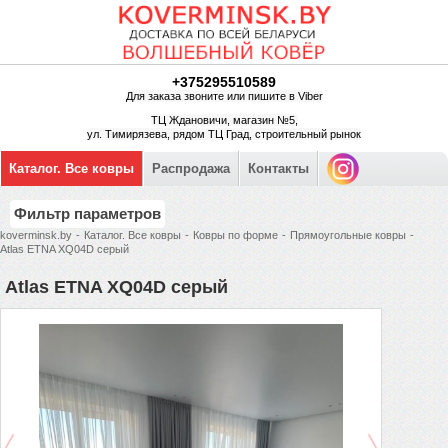
+375295510589
Для заказа звоните или пишите в Viber
ТЦ Ждановичи, магазин №5,
ул. Тимирязева, рядом ТЦ Град, строительный рынок
Каталог. Все ковры
Распродажа
Контакты
Фильтр параметров
koverminsk.by
-
Каталог. Все ковры
-
Ковры по форме
-
Прямоугольные ковры
-
Atlas ETNA XQ04D серый
Atlas ETNA XQ04D серый