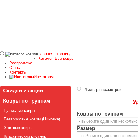
Главная страница
Каталог. Все ковры
Распродажа
О нас
Контакты
Инстаграм
Фильтр параметров
Скидки и акции
Ковры по группам
У
Пушистые ковры
Ковры по группам
Безворсовые ковры (Циновка)
Элитные ковры
Размер
Классический рисунок