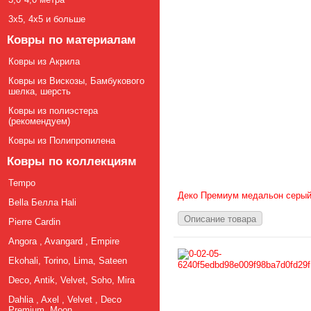
3х5, 4х5 и больше
Ковры по материалам
Ковры из Акрила
Ковры из Вискозы, Бамбукового
шелка, шерсть
Ковры из полиэстера
(рекомендуем)
Ковры из Полипропилена
Ковры по коллекциям
Tempo
Деко Премиум медальон серы
Bella Белла Hali
Описание товара
Pierre Cardin
Angora , Avangard , Empire
Ekohali, Torino, Lima, Sateen
Deco, Antik, Velvet, Soho, Mira
Dahlia , Axel , Velvet , Deco
Premium, Moon