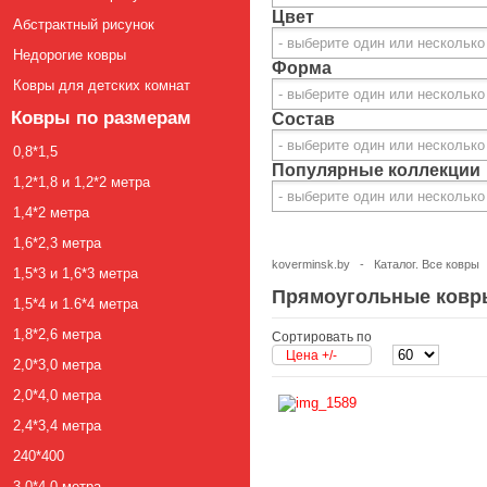
Цвет
Абстрактный рисунок
Недорогие ковры
Форма
Ковры для детских комнат
Ковры по размерам
Состав
0,8*1,5
Популярные коллекции
1,2*1,8 и 1,2*2 метра
1,4*2 метра
1,6*2,3 метра
koverminsk.by
-
Каталог. Все ковры
1,5*3 и 1,6*3 метра
Прямоугольные ковр
1,5*4 и 1.6*4 метра
1,8*2,6 метра
Сортировать по
Цена +/-
2,0*3,0 метра
2,0*4,0 метра
2,4*3,4 метра
240*400
3,0*4,0 метра