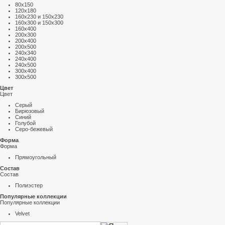
80х150
120х180
160х230 и 150х230
160х300 и 150х300
160х400
200х300
200х400
200х500
240х340
240х400
240х500
300х400
300х500
Цвет
Цвет
Серый
Бирюзовый
Синий
Голубой
Серо-бежевый
Форма
Форма
Прямоугольный
Состав
Состав
Полиэстер
Популярные коллекции
Популярные коллекции
Velvet