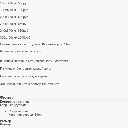
160x300см- 530руб
160х400см- 700руб
200х300см- 660руб.
200х400см- 880руб
240х340см- 880руб
300х400см- 1340руб
Состав: полиэстер . Турция. Высота ворса: 11мм.
Мягкий и приятный на ощупь.
В нашем магазине есть самовывоз и доставка
По Минску бесплатно каждый день
По всей Беларуси каждый день
Для заказа пишите в вайбер или звоните
Фильтр
Ковры по группам
Ковры по группам
Современные
Короткий ворс до 10мм
Размер
Размер