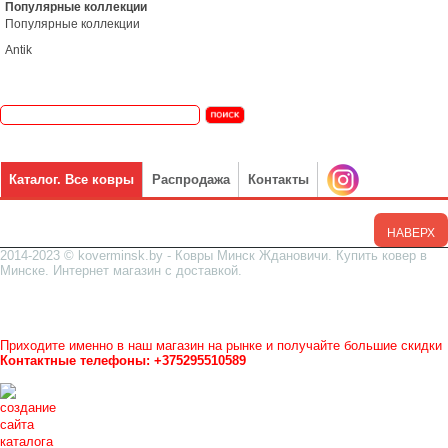
Популярные коллекции
Популярные коллекции
Antik
Каталог. Все ковры
Распродажа
Контакты
НАВЕРХ
2014-2023 © koverminsk.by - Ковры Минск Ждановичи. Купить ковер в
Минске. Интернет магазин с доставкой.
Все ковры можно посмотреть и купить у нас в магазине
Рынок Ждановичи, на улице, рядом стройрынок и ТЦ ГРАД
в ковровом ряду
магазин №5
(номер над дверями).
Приходите именно в наш магазин на рынке и получайте большие скидки
Контактные телефоны: +375295510589