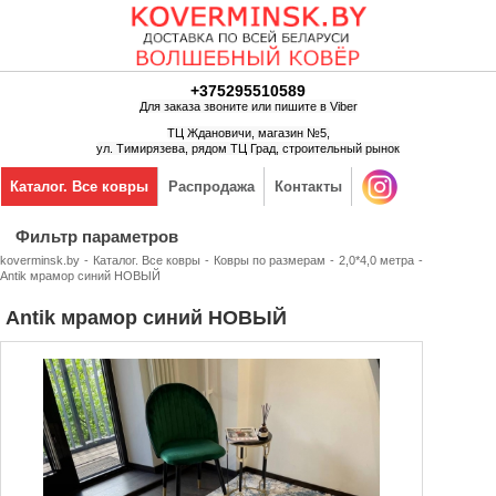
+375295510589
Для заказа звоните или пишите в Viber
ТЦ Ждановичи, магазин №5,
ул. Тимирязева, рядом ТЦ Град, строительный рынок
Каталог. Все ковры
Распродажа
Контакты
Фильтр параметров
koverminsk.by
-
Каталог. Все ковры
-
Ковры по размерам
-
2,0*4,0 метра
-
Antik мрамор синий НОВЫЙ
Antik мрамор синий НОВЫЙ