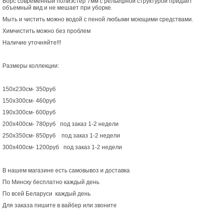
Ворс современный полиэстер 7мм с рельефной структурой придает
объемный вид и не мешает при уборке.
Мыть и чистить можно водой с пеной любыми моющими средствами.
Химчистить можно без проблем
Наличие уточняйте!!!
Размеры коллекции:
150х230см- 350руб
150х300см- 460руб
190х300см- 600руб
200х400см- 780руб под заказ 1-2 недели
250х350см- 850руб под заказ 1-2 недели
300х400см- 1200руб под заказ 1-2 недели
В нашем магазине есть самовывоз и доставка
По Минску бесплатно каждый день
По всей Беларуси каждый день
Для заказа пишите в вайбер или звоните