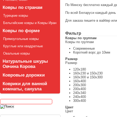
По Минску бесплатно каждый д
Ковры по странам
По всей Беларуси каждый день
Турецкие ковры
Для заказа пишите в вайбер ил
Бельгийские ковры и Ковры Иран
Ковры по форме
Фильтр
Ковры по группам
Прямоугольные ковры
Ковры по группам
Круглые или квадратные
Современные
Короткий ворс до 10мм
Овальные ковры
Размер
Натуральные шкуры
Размер
Овчина Корова
120х180
160х230 и 150х230
Ковровые дорожки
160х300 и 150х300
160х400
Коврики для ванной
200х300
комнаты, санузла
200х400
240х340
240х400
300х400
Цвет
Цвет