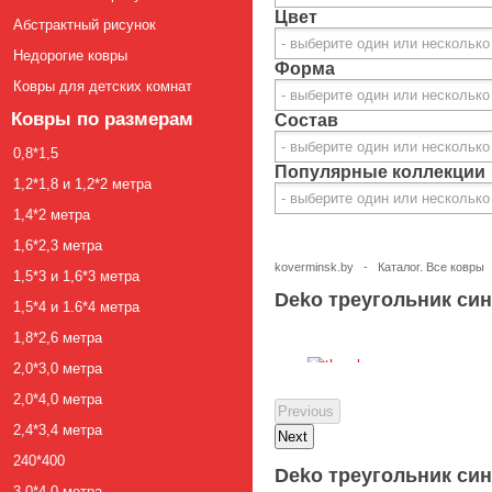
Цвет
Абстрактный рисунок
Недорогие ковры
Форма
Ковры для детских комнат
Ковры по размерам
Состав
0,8*1,5
Популярные коллекции
1,2*1,8 и 1,2*2 метра
1,4*2 метра
1,6*2,3 метра
koverminsk.by
-
Каталог. Все ковры
1,5*3 и 1,6*3 метра
Deko треугольник си
1,5*4 и 1.6*4 метра
1,8*2,6 метра
2,0*3,0 метра
2,0*4,0 метра
2,4*3,4 метра
240*400
Deko треугольник си
3,0*4,0 метра