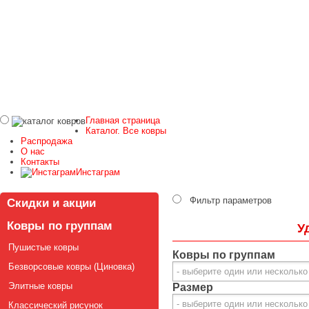
Главная страница
Каталог. Все ковры
Распродажа
О нас
Контакты
Инстаграм
Фильтр параметров
Скидки и акции
Ковры по группам
У
Пушистые ковры
Ковры по группам
Безворсовые ковры (Циновка)
Элитные ковры
Размер
Классический рисунок