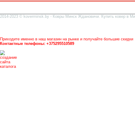
2014-2023 © koverminsk.by - Ковры Минск Ждановичи. Купить ковер в Ми
Все ковры можно посмотреть и купить у нас в магазине
Рынок Ждановичи, на улице, рядом стройрынок и ТЦ ГРАД
в ковровом ряду
магазин №5
(номер над дверями).
Приходите именно в наш магазин на рынке и получайте большие скидки
Контактные телефоны: +375295510589