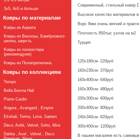
Современный, стильный ковер 
3х5, 4х5 и больше
Высокое качество материалов в
Ковры по материалам
Ворс 8мм очень мягкий и практ
Ковры из Акрила
Плотность 850тыс узлов на м2
Ковры из Вискозы, Бамбукового
шелка, шерсть
Турция
Ковры из полиэстера
(рекомендуем)
120х180см- 220руб
Ковры из Полипропилена
160х230см- 370руб
Ковры по коллекциям
160х400см- 640руб
Tempo
160х300см- 480руб
Bella Белла Hali
200х300см- 600руб
Pierre Cardin
200х400см- 800руб
Angora , Avangard , Empire
Ekohali, Torino, Lima, Sateen
240х340см- 820руб
Deco, Antik, Velvet, Soho, Mira
300х400см- 1200руб
Dahlia , Axel , Velvet , Deco
В нашем магазине есть самовыв
Premium, Moon